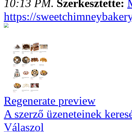
10:13 PM
.
Szerkesztette:
https://sweetchimneybakery.
Regenerate preview
A szerző üzeneteinek keres
Válaszol