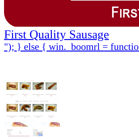
First Quality Sausage
"); } else { win._boomrl = functi