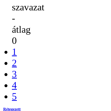
szavazat
-
átlag
0
1
2
3
4
5
Rétegezett