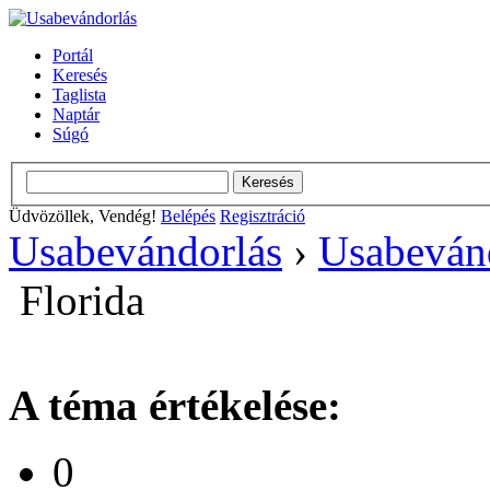
Portál
Keresés
Taglista
Naptár
Súgó
Üdvözöllek, Vendég!
Belépés
Regisztráció
Usabevándorlás
›
Usabeván
Florida
A téma értékelése:
0