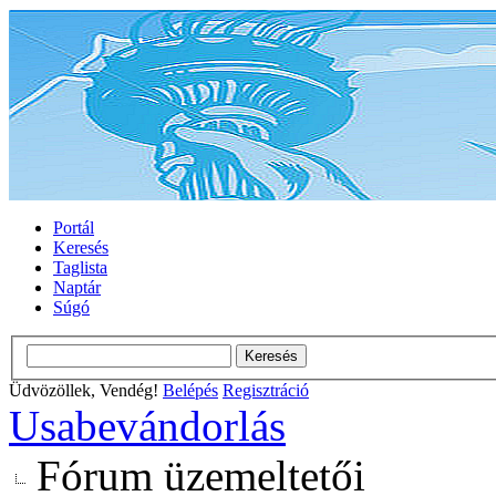
Portál
Keresés
Taglista
Naptár
Súgó
Üdvözöllek, Vendég!
Belépés
Regisztráció
Usabevándorlás
Fórum üzemeltetői