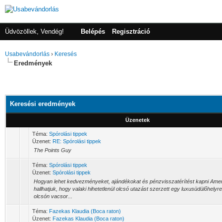
Üdvözöllek, Vendég!
Belépés
Regisztráció
Usabevándorlás
›
Keresés
Eredmények
Keresési eredmények
Üzenetek
Téma:
Spórolási tippek
Üzenet:
RE: Spórolási tippek
The Points Guy
Téma:
Spórolási tippek
Üzenet:
Spórolási tippek
Hogyan lehet kedvezményeket, ajándékokat és pénzvisszatérítést kapni Ame
hallhatjuk, hogy valaki hihetetlenül olcsó utazást szerzett egy luxusüdülőhelyr
olcsón vacsor...
Téma:
Fazekas Klaudia (Boca raton)
Üzenet:
Fazekas Klaudia (Boca raton)