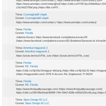
https://www.amships.com/contact ( https://www.amships.com/contact) [url=
https://www.amships.com/contact][/url] https://i.ibb.co/HY9C4yx/04de8ea1-0
c2e14d1578af.png (https://ibb.co/HY...
Téma:
Csomagküldő cégek
Üzenet:
Csomagküldő cégek
https://www.amships.com/contact ( https://www.amships.com/contact)
Téma:
Florida
Üzenet:
Florida
Julianna Kovacs https://www.facebook.com/julianna.kovacs05
(https://www.facebook.com/julianna.kovacs05) Bradeton/Sarasota és környék
Téma:
Amerikai magyarok 2.
Üzenet:
Amerikai magyarok 2.
https://youtu.be/xwJsF0e_zuw (https://youtu.be/xwJsF0e_zuw)
Téma:
Florida
Üzenet:
RE: Florida
https://i.ibb.co/XjLKbzS/magyar-deli.png (https://ibb.co/XjLKbzS) https://magya
(https://magyardeli.com/) 3376 N Access Rd, Englewood, Fl 34224
Téma:
Florida
Üzenet:
RE: Florida
https://www.firstqualitysausage.com/ (https://www.firstqualitysausage.com/)
https://i.ibb.co/Sf4YBw0/eda36998-74ef-49e5-828b-e950e52fce5b.png (https:/
Téma:
Sipos Design 82 LLC
Üzenet:
Sipos Design 82 LLC