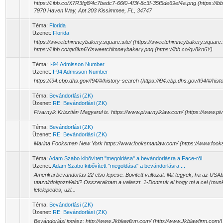
https://i.ibb.co/X7R3fg8/4c7bedc7-66f0-4f3f-8c3f-35f5de69ef4a.png (https://ib
7970 Haven Way, Apt 203 Kissimmee, FL, 34747
Téma:
Florida
Üzenet:
Florida
https://sweetchimneybakery.square.site/ (https://sweetchimneybakery.square.s
https://i.ibb.co/gv8kn6Y/sweetchimneybakery.png (https://ibb.co/gv8kn6Y)
Téma:
I-94 Admisson Number
Üzenet:
I-94 Admisson Number
https://i94.cbp.dhs.gov/I94/#/history-search (https://i94.cbp.dhs.gov/I94/#/his
Téma:
Bevándorlási (ZK)
Üzenet:
RE: Bevándorlási (ZK)
Pivarnyik Krisztián Magyarul is. https://www.pivarnyiklaw.com/ (https://www.pi
Téma:
Bevándorlási (ZK)
Üzenet:
RE: Bevándorlási (ZK)
Marina Fooksman New York https://www.fooksmanlaw.com/ (https://www.foo
Téma:
Adam Szabo kibővített "megoldása" a bevándorlásra a Face-ről
Üzenet:
Adam Szabo kibővített "megoldása" a bevándorlásra ...
Amerikai bevandorlas 22 elso lepese. Bovitett valtozat. Mit tegyek, ha az USA
utazni/dolgozni/elni? Osszeraktam a valaszt. 1-Dontsuk el hogy mi a cel.(munk
letelepedes, uzl...
Téma:
Bevándorlási (ZK)
Üzenet:
RE: Bevándorlási (ZK)
Bevándorlási jogász: http://www.Jkblawfirm.com/ (http://www.Jkblawfirm.com/)