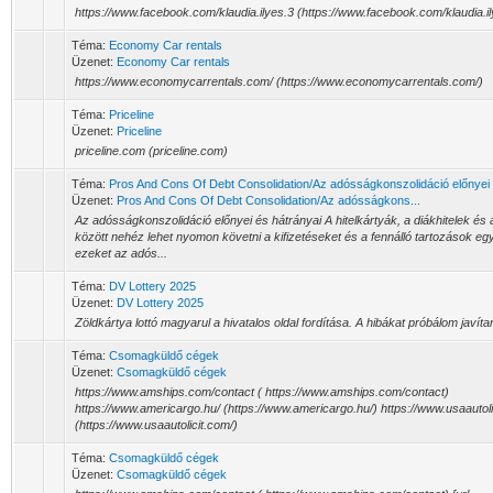
https://www.facebook.com/klaudia.ilyes.3 (https://www.facebook.com/klaudia.il
Téma:
Economy Car rentals
Üzenet:
Economy Car rentals
https://www.economycarrentals.com/ (https://www.economycarrentals.com/)
Téma:
Priceline
Üzenet:
Priceline
priceline.com (priceline.com)
Téma:
Pros And Cons Of Debt Consolidation/Az adósságkonszolidáció előnyei 
Üzenet:
Pros And Cons Of Debt Consolidation/Az adósságkons...
Az adósságkonszolidáció előnyei és hátrányai A hitelkártyák, a diákhitelek és 
között nehéz lehet nyomon követni a kifizetéseket és a fennálló tartozások eg
ezeket az adós...
Téma:
DV Lottery 2025
Üzenet:
DV Lottery 2025
Zöldkártya lottó magyarul a hivatalos oldal fordítása. A hibákat próbálom javít
Téma:
Csomagküldő cégek
Üzenet:
Csomagküldő cégek
https://www.amships.com/contact ( https://www.amships.com/contact)
https://www.americargo.hu/ (https://www.americargo.hu/) https://www.usaautoli
(https://www.usaautolicit.com/)
Téma:
Csomagküldő cégek
Üzenet:
Csomagküldő cégek