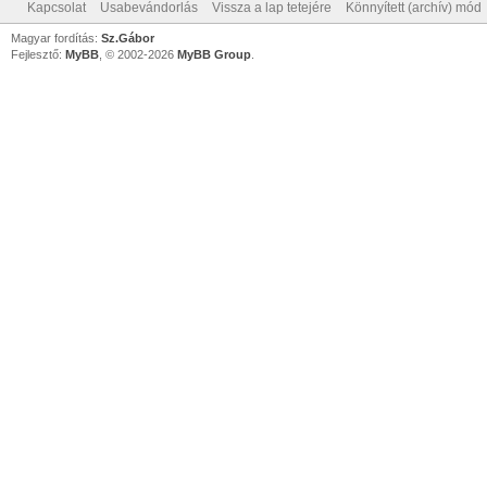
Kapcsolat
Usabevándorlás
Vissza a lap tetejére
Könnyített (archív) mód
Magyar fordítás:
Sz.Gábor
Fejlesztő:
MyBB
, © 2002-2026
MyBB Group
.