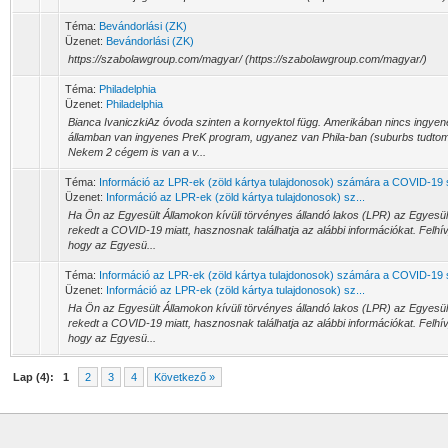
Téma:
Bevándorlási (ZK)
Üzenet:
Bevándorlási (ZK)
https://szabolawgroup.com/magyar/ (https://szabolawgroup.com/magyar/)
Téma:
Philadelphia
Üzenet:
Philadelphia
Bianca IvaniczkiAz óvoda szinten a kornyektol függ. Amerikában nincs ingye
államban van ingyenes PreK program, ugyanez van Phila-ban (suburbs tudtom
Nekem 2 cégem is van a v...
Téma:
Információ az LPR-ek (zöld kártya tulajdonosok) számára a COVID-19 
Üzenet:
Információ az LPR-ek (zöld kártya tulajdonosok) sz...
Ha Ön az Egyesült Államokon kívüli törvényes állandó lakos (LPR) az Egyesül
rekedt a COVID-19 miatt, hasznosnak találhatja az alábbi információkat. Felhív
hogy az Egyesü...
Téma:
Információ az LPR-ek (zöld kártya tulajdonosok) számára a COVID-19 
Üzenet:
Információ az LPR-ek (zöld kártya tulajdonosok) sz...
Ha Ön az Egyesült Államokon kívüli törvényes állandó lakos (LPR) az Egyesül
rekedt a COVID-19 miatt, hasznosnak találhatja az alábbi információkat. Felhív
hogy az Egyesü...
Lap (4):
1
2
3
4
Következő »