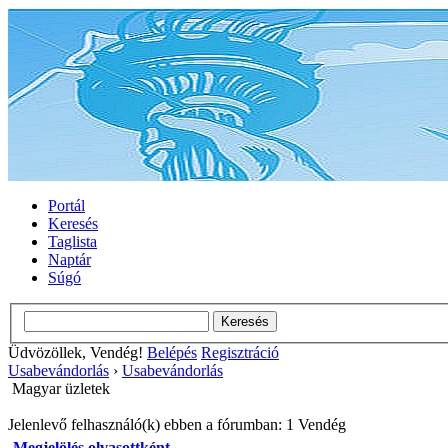
Portál
Keresés
Taglista
Naptár
Súgó
Üdvözöllek, Vendég!
Belépés
Regisztráció
Usabevándorlás
›
Usabevándorlás
Magyar üzletek
Jelenlevő felhasználó(k) ebben a fórumban: 1 Vendég
Megjelölés olvasottként