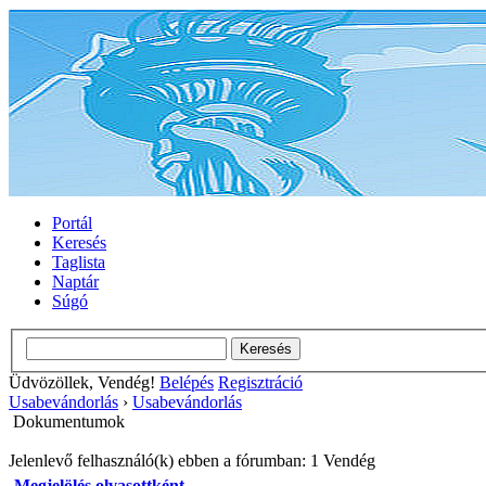
Portál
Keresés
Taglista
Naptár
Súgó
Üdvözöllek, Vendég!
Belépés
Regisztráció
Usabevándorlás
›
Usabevándorlás
Dokumentumok
Jelenlevő felhasználó(k) ebben a fórumban: 1 Vendég
Megjelölés olvasottként