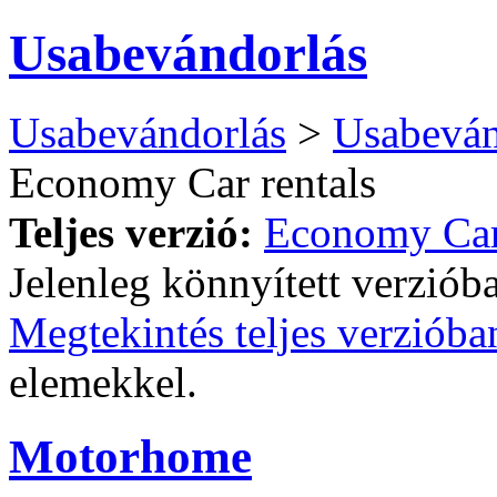
Usabevándorlás
Usabevándorlás
>
Usabeván
Economy Car rentals
Teljes verzió:
Economy Car 
Jelenleg könnyített verziób
Megtekintés teljes verzióba
elemekkel.
Motorhome