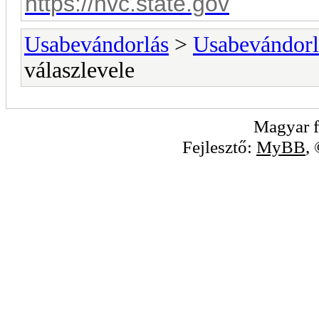
https://nvc.state.gov
Usabevándorlás
>
Usabevándorl
válaszlevele
Magyar f
Fejlesztő:
MyBB
,