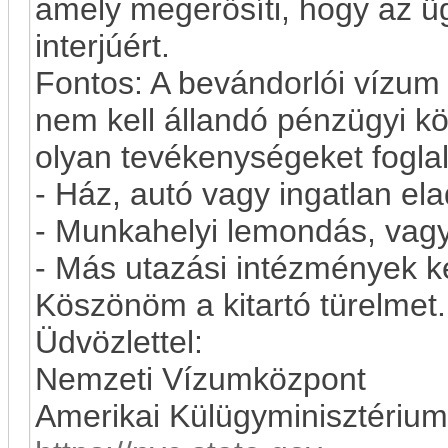
amely megerősíti, hogy az ü
interjúért.
Fontos: A bevándorlói vízu
nem kell állandó pénzügyi köt
olyan tevékenységeket fogla
- Ház, autó vagy ingatlan el
- Munkahelyi lemondás, vagy
- Más utazási intézmények k
Köszönöm a kitartó türelmet.
Üdvözlettel:
Nemzeti Vízumközpont
Amerikai Külügyminisztérium