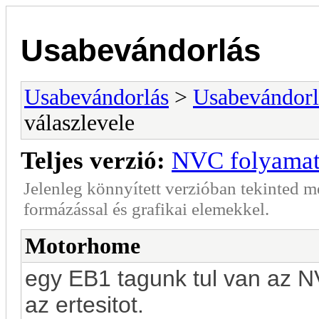
Usabevándorlás
Usabevándorlás
>
Usabevándorl
válaszlevele
Teljes verzió:
NVC folyamat 
Jelenleg könnyített verzióban tekinted 
formázással és grafikai elemekkel.
Motorhome
egy EB1 tagunk tul van az N
az ertesitot.