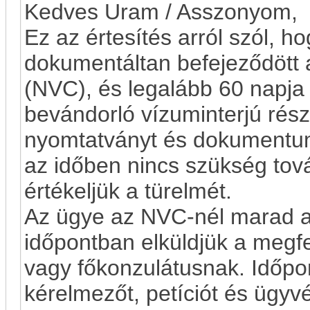
Kedves Uram / Asszonyom,
Ez az értesítés arról szól, 
dokumentáltan befejeződött
(NVC), és legalább 60 napj
bevándorló vízuminterjú rés
nyomtatványt és dokumentumo
az időben nincs szükség tov
értékeljük a türelmét.
Az ügye az NVC-nél marad a
időpontban elküldjük a megf
vagy főkonzulátusnak. Időpon
kérelmezőt, petíciót és ügyv